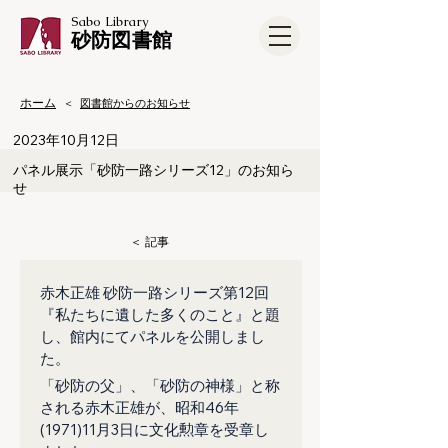
Sabo Library
​砂防図書館
ホーム
＜
図書館からのお知らせ
2023年10月12日
パネル展示「砂防一路シリーズ12」のお知ら
せ
​＜ 記事
赤木正雄 砂防一路シリーズ第12回
『私たちに遺した多くのこと』と題
し、館内にてパネルを公開しまし
た。
「砂防の父」、「砂防の神様」と称
される赤木正雄が、昭和46年
(1971)11月3日に文化勲章を受章し