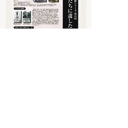
※画面をクリックすると『砂防の
父 赤木正雄 　砂防一路シリーズ第1
回～第12回』のページが開きます。
​砂防図書館
〒102-0093
東京都千代田区平河町2-7-4 砂防会館別館3F