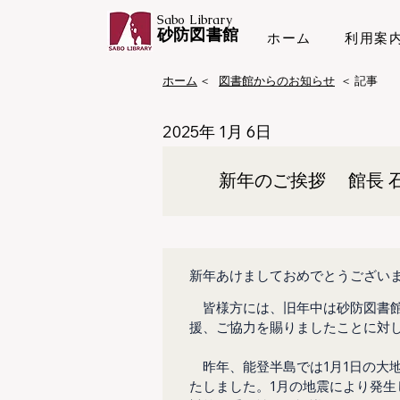
Sabo Library
​砂防図書館
ホーム
利用案
ホーム
＜
図書館からのお知らせ
​＜ 記事
2025年 1月 6日
新年のご挨拶 館長 石
新年あけましておめでとうござい
　皆様方には、旧年中は砂防図書
援、ご協力を賜りましたことに対
　昨年、能登半島では1月1日の大
たしました。1月の地震により発